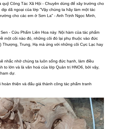
là quỹ Công Tác Xã Hội - Chuyên dùng để xây trường cho
 dịp dã ngoại của lớp "Vậy chúng ta hãy làm một tác
 trường cho các em ở Sơn La" - Anh Trịnh Ngọc Minh,
oa Sen - Cửu Phẩm Liên Hoa này. Nội hàm của tác phẩm
h về một cõi nào đó, những cõi đó lại phụ thuộc vào đức
m) Thượng, Trung, Hạ mà ứng với những cõi Cực Lạc hay
sẽ nhắc nhở chúng ta luôn sống đức hạnh, làm điều
h to lớn và là văn hoá của lớp Quản trị HNO6, bởi vậy,
 tham dự.
 khi hoàn thiện và đấu giá thành công tác phẩm tranh