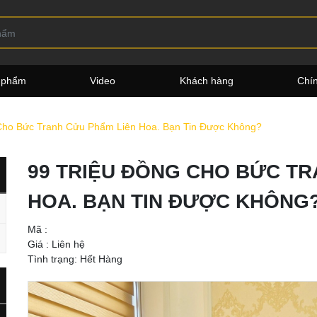
 phẩm
Video
Khách hàng
Chí
Cho Bức Tranh Cửu Phẩm Liên Hoa. Bạn Tin Được Không?
99 TRIỆU ĐỒNG CHO BỨC TR
HOA. BẠN TIN ĐƯỢC KHÔNG
Mã :
Giá :
Liên hệ
Tình trạng: Hết Hàng