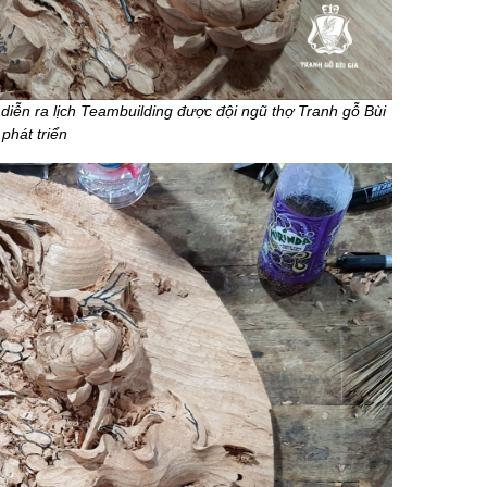
iễn ra lịch Teambuilding được đội ngũ thợ Tranh gỗ Bùi
phát triển