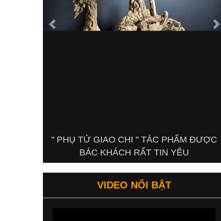
Previous
N
" PHỤ TỬ GIAO CHI " TÁC PHẨM ĐƯỢC
BÁC KHÁCH RẤT TIN YÊU
VIDEO NỔI BẬT