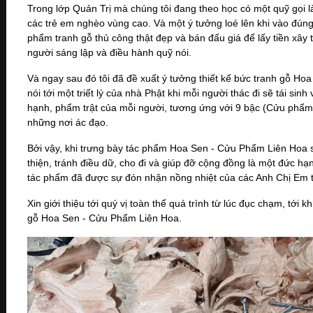
Trong lớp Quản Trị mà chúng tôi đang theo học có một quỹ gọi 
các trẻ em nghèo vùng cao. Và một ý tưởng loé lên khi vào đúng
phẩm tranh gỗ thủ công thật đẹp và bán đấu giá để lấy tiền xây
người sáng lập và điều hành quỹ nói.
Và ngay sau đó tôi đã đề xuất ý tưởng thiết kế bức tranh gỗ H
nói tới một triết lý của nhà Phật khi mỗi người thác đi sẽ tái sin
hạnh, phẩm trật của mỗi người, tương ứng với 9 bậc (Cửu phẩ
những nơi ác đạo.
Bởi vậy, khi trưng bày tác phẩm Hoa Sen - Cửu Phẩm Liên Hoa 
thiện, tránh điều dữ, cho đi và giúp đỡ cộng đồng là một đức hạn
tác phẩm đã được sự đón nhận nồng nhiệt của các Anh Chị Em
Xin giới thiệu tới quý vị toàn thể quá trình từ lúc đục chạm, tới
gỗ
Hoa Sen - Cửu Phẩm Liên Hoa.