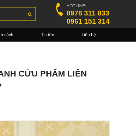
HOTLINE:
0976 311 833
0961 151 314
nh sách
Tin tức
Liên hệ
ANH CỬU PHẨM LIÊN
?