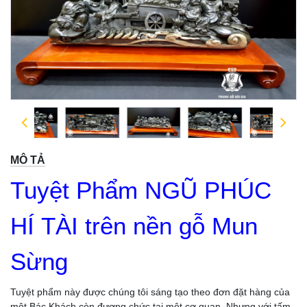
MÔ TẢ
Tuyệt Phẩm NGŨ PHÚC
HÍ TÀI trên nền gỗ Mun
Sừng
Tuyệt phẩm này được chúng tôi sáng tạo theo đơn đặt hàng của
một Bác Khách còn đương chức tại một cơ quan. Nhưng với tấm