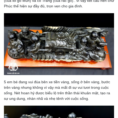
(của lõi gỗ Mun) và có Trắng (của rác gỗ).. vì vậy kết cấu nên chữ
Phúc thể hiện sự đầy đủ, trọn vẹn cho gia đình.
5 em bé đang vui đùa bên xe tiền vàng, sống ở bên vàng, bước
trên vàng nhưng không vì vậy mà mất đi sự vui tươi trong cuộc
sống. Nét hoan hỷ được biểu lộ trên thần thái khuân mặt, tạo ra
sự ung dung, nhàn nhã và nhẹ tênh với cuộc sống.