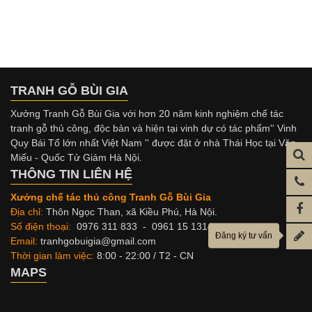
TRANH GỖ BÙI GIA
Xưởng Tranh Gỗ Bùi Gia với hơn 20 năm kinh nghiệm chế tác
tranh gỗ thủ công, độc bản và hiện tại vinh dự có tác phẩm'' Vinh
Quy Bái Tổ lớn nhất Việt Nam '' được đặt ở nhà Thái Học tại Văn
Miếu - Quốc Tử Giám Hà Nội.
THÔNG TIN LIÊN HỆ
Xưởng chế tác thủ công Tranh Gỗ Bùi Gia
Địa chỉ:
Thôn Ngọc Than, xã Kiều Phú, Hà Nội.
Số điện thoại:
0976 311 833 - 0961 15 1314
Đăng ký tư vấn
Email:
tranhgobuigia@gmail.com
Thời gian làm việc:
8:00 - 22:00 / T2 - CN
MAPS