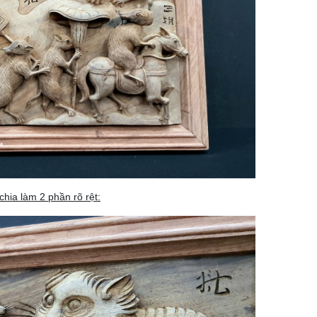
chia làm 2 phần rõ rệt: