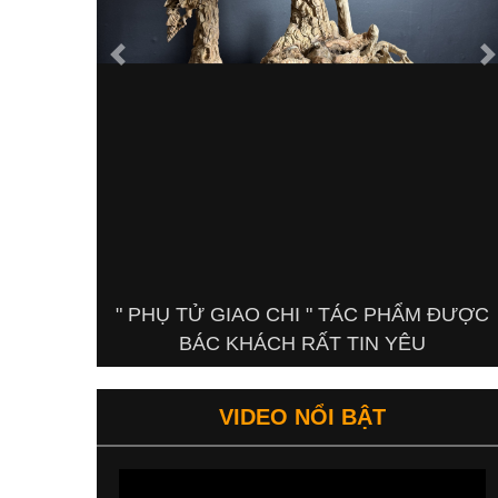
Previous
N
" PHỤ TỬ GIAO CHI " TÁC PHẨM ĐƯỢC
BÁC KHÁCH RẤT TIN YÊU
VIDEO NỔI BẬT