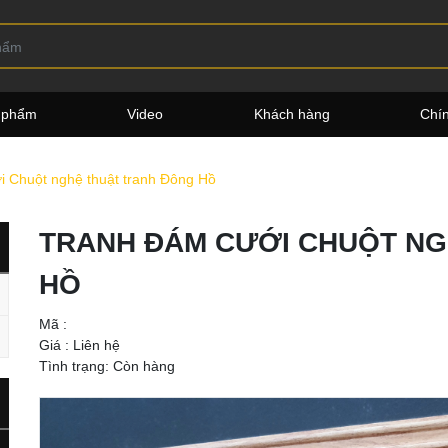
 phẩm
Video
Khách hàng
Chí
 Chuột nghệ thuật tranh Đông Hồ
TRANH ĐÁM CƯỚI CHUỘT NG
HỒ
Mã :
Giá :
Liên hệ
Tình trạng: Còn hàng