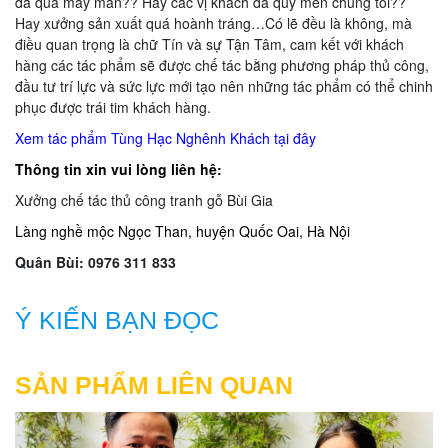
đã quá may mắn?? Hay các vị khách đã quý mến chúng tôi??
Hay xưởng sản xuất quá hoành tráng…Có lẽ đều là không, mà
điều quan trọng là chữ Tín và sự Tận Tâm, cam kết với khách
hàng các tác phẩm sẽ được chế tác bằng phương pháp thủ công,
đầu tư trí lực và sức lực mới tạo nên những tác phẩm có thể chinh
phục được trái tim khách hàng.
Xem tác phẩm Tùng Hạc Nghênh Khách tại đây
Thông tin xin vui lòng liên hệ:
Xưởng chế tác thủ công tranh gỗ Bùi Gia
Làng nghề mộc Ngọc Than, huyện Quốc Oai, Hà Nội
Quân Bùi: 0976 311 833
Ý KIẾN BẠN ĐỌC
SẢN PHẨM LIÊN QUAN