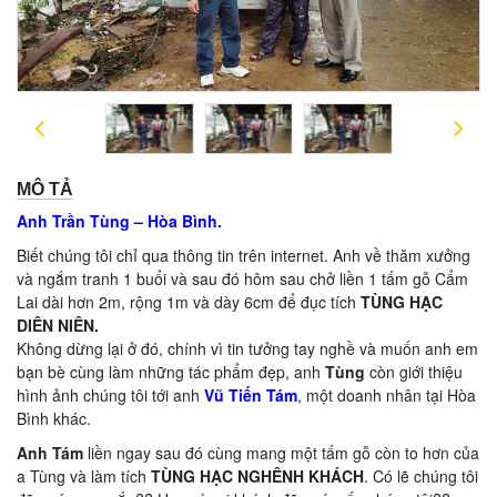
MÔ TẢ
Anh Trần Tùng – Hòa Bình.
Biết chúng tôi chỉ qua thông tin trên internet. Anh về thăm xưởng
và ngắm tranh 1 buổi và sau đó hôm sau chở liền 1 tấm gỗ Cẩm
Lai dài hơn 2m, rộng 1m và dày 6cm để đục tích
TÙNG HẠC
DIÊN NIÊN.
Không dừng lại ở đó, chính vì tin tưởng tay nghề và muốn anh em
bạn bè cùng làm những tác phẩm đẹp, anh
Tùng
còn giới thiệu
hình ảnh chúng tôi tới anh
Vũ Tiến Tám
, một doanh nhân tại Hòa
Bình khác.
Anh Tám
liền ngay sau đó cùng mang một tấm gỗ còn to hơn của
a Tùng và làm tích
TÙNG HẠC NGHÊNH KHÁCH
. Có lẽ chúng tôi