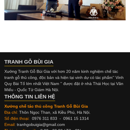
TRANH GỖ BÙI GIA
Xưởng Tranh Gỗ Bùi Gia với hơn 20 năm kinh nghiệm chế tác
tranh gỗ thủ công, độc bản và hiện tại vinh dự có tác phẩm'' Vinh
Quy Bái Tổ lớn nhất Việt Nam '' được đặt ở nhà Thái Học tại Văn
Miếu - Quốc Tử Giám Hà Nội.
THÔNG TIN LIÊN HỆ
Xưởng chế tác thủ công Tranh Gỗ Bùi Gia
Địa chỉ:
Thôn Ngọc Than, xã Kiều Phú, Hà Nội.
Số điện thoại:
0976 311 833 - 0961 15 1314
Email:
tranhgobuigia@gmail.com